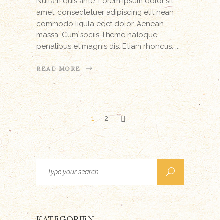
Nullam quis ante. Lorem ipsum dolor sit
amet, consectetuer adipiscing elit nean
commodo ligula eget dolor. Aenean
massa. Cum sociis Theme natoque
penatibus et magnis dis. Etiam rhoncus.
READ MORE
1
2
Search
for:
KATEGORIEN