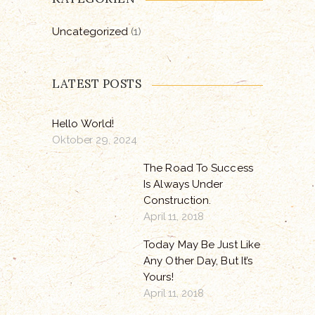
Uncategorized
(1)
LATEST POSTS
Hello World!
Oktober 29, 2024
The Road To Success
Is Always Under
Construction.
April 11, 2018
Today May Be Just Like
Any Other Day, But It’s
Yours!
April 11, 2018