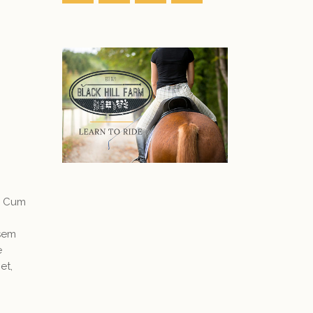
. Cum
 sem
e
et,