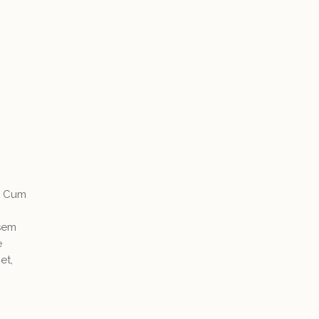
. Cum
 sem
e
et,