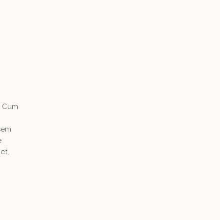
. Cum
 sem
e
et,