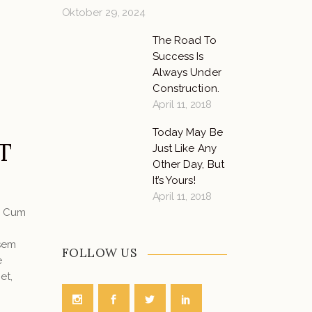
Oktober 29, 2024
The Road To
Success Is
Always Under
Construction.
April 11, 2018
Today May Be
T
Just Like Any
Other Day, But
It’s Yours!
April 11, 2018
. Cum
 sem
FOLLOW US
e
et,