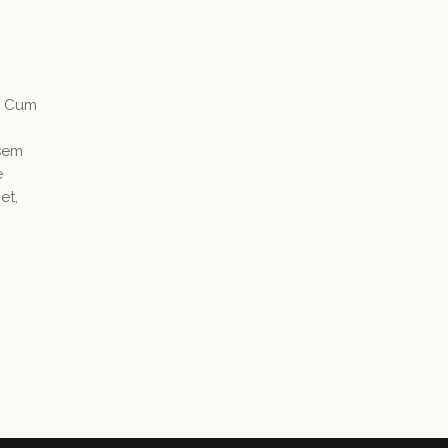
. Cum
 sem
e
et,